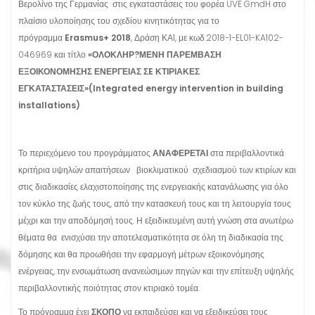
Βερολίνο της Γερμανίας στις εγκαταστάσεις του φορέα UVE GmdH στο
πλαίσιο υλοποίησης του σχεδίου κινητικότητας για το
πρόγραμμα
Erasmus+ 2018
, Δράση ΚΑ1, με κωδ.2018-1-EL01-KA102-
046969 και τίτλο
«ΟΛΟΚΛΗΡ?ΜΕΝΗ ΠΑΡΕΜΒΑΣΗ
ΕΞΟΙΚΟΝΟΜΗΣΗΣ ΕΝΕΡΓΕΙΑΣ ΣE ΚΤΙΡΙΑΚΕΣ
ΕΓΚΑΤΑΣΤΑΣΕΙΣ»(Integrated energy intervention in building
installations)
Το περιεχόμενο του προγράμματος
ΑΝΑΦΕΡΕΤΑΙ
στα περιβαλλοντικά
κριτήρια υψηλών απαιτήσεων βιοκλιματικού σχεδιασμού των κτιρίων και
στις διαδικασίες ελαχιστοποίησης της ενεργειακής κατανάλωσης για όλο
τον κύκλο της ζωής τους, από την κατασκευή τους και τη λειτουργία τους
μέχρι και την αποδόμησή τους. Η εξειδικευμένη αυτή γνώση στα ανωτέρω
θέματα θα ενισχύσει την αποτελεσματικότητα σε όλη τη διαδικασία της
δόμησης και θα προωθήσει την εφαρμογή μέτρων εξοικονόμησης
ενέργειας, την ενσωμάτωση ανανεώσιμων πηγών και την επίτευξη υψηλής
περιβαλλοντικής ποιότητας στον κτιριακό τομέα.
Το πρόγραμμα έχει
ΣΚΟΠΟ
να εκπαιδεύσει και να εξειδικεύσει τους