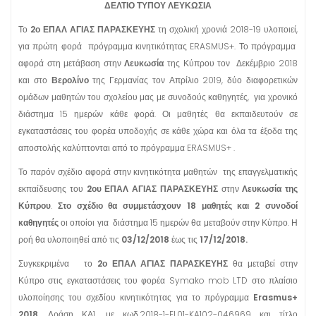
ΔΕΛΤΙΟ ΤΥΠΟΥ ΛΕΥΚΩΣΙΑ
Το
2ο ΕΠΑΛ ΑΓΙΑΣ ΠΑΡΑΣΚΕΥΗΣ
τη σχολική χρονιά 2018-19 υλοποιεί,
για πρώτη φορά πρόγραμμα κινητικότητας ERASMUS+. Το πρόγραμμα
αφορά στη μετάβαση στην
Λευκωσία
της Κύπρου τον Δεκέμβριο 2018
και στο
Βερολίνο
της Γερμανίας τον Απρίλιο 2019, δύο διαφορετικών
ομάδων μαθητών του σχολείου μας με συνοδούς καθηγητές, για χρονικό
διάστημα 15 ημερών κάθε φορά. Οι μαθητές θα εκπαιδευτούν σε
εγκαταστάσεις του φορέα υποδοχής σε κάθε χώρα και όλα τα έξοδα της
αποστολής καλύπτονται από το πρόγραμμα ERASMUS+ .
Το παρόν σχέδιο αφορά στην κινητικότητα μαθητών της επαγγελματικής
εκπαίδευσης του
2ου ΕΠΑΛ ΑΓΙΑΣ ΠΑΡΑΣΚΕΥΗΣ
στην
Λευκωσία της
Κύπρου
.
Στο σχέδιο θα συμμετάσχουν 18 μαθητές και 2 συνοδοί
καθηγητές
οι οποίοι για διάστημα 15 ημερών θα μεταβούν στην Κύπρο. Η
ροή θα υλοποιηθεί από τις
03/12/2018
έως τις
17/12/2018.
Συγκεκριμένα το
2ο ΕΠΑΛ ΑΓΙΑΣ ΠΑΡΑΣΚΕΥΗΣ
θα μεταβεί στην
Κύπρο στις εγκαταστάσεις του φορέα Symako mob LTD στο πλαίσιο
υλοποίησης του σχεδίου κινητικότητας για το πρόγραμμα
Erasmus+
2018
, Δράση ΚΑ1, με κωδ.2018-1-EL01-KA102-046969 και τίτλο