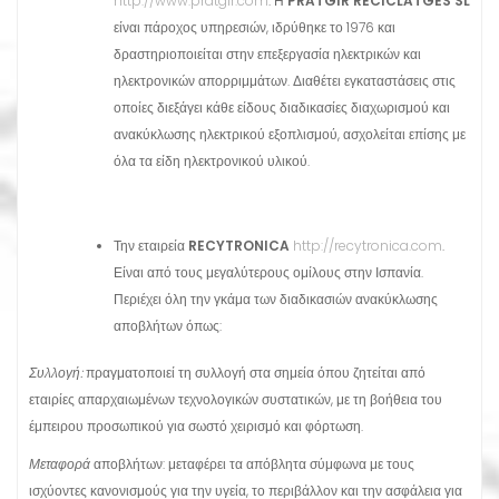
http://www.pratgir.com
. Η
PRATGIR RECICLATGES SL
είναι πάροχος υπηρεσιών, ιδρύθηκε το 1976 και
δραστηριοποιείται στην επεξεργασία ηλεκτρικών και
ηλεκτρονικών απορριμμάτων. Διαθέτει εγκαταστάσεις στις
οποίες διεξάγει κάθε είδους διαδικασίες διαχωρισμού και
ανακύκλωσης ηλεκτρικού εξοπλισμού, ασχολείται επίσης με
όλα τα είδη ηλεκτρονικού υλικού.
Την εταιρεία
RECYTRONICA
http://recytronica.com
.
Είναι από τους μεγαλύτερους ομίλους στην Ισπανία.
Περιέχει όλη την γκάμα των διαδικασιών ανακύκλωσης
αποβλήτων όπως:
Συλλογή:
πραγματοποιεί τη συλλογή στα σημεία όπου ζητείται από
εταιρίες απαρχαιωμένων τεχνολογικών συστατικών, με τη βοήθεια του
έμπειρου προσωπικού για σωστό χειρισμό και φόρτωση.
Μεταφορά
αποβλήτων: μεταφέρει τα απόβλητα σύμφωνα με τους
ισχύοντες κανονισμούς για την υγεία, το περιβάλλον και την ασφάλεια για