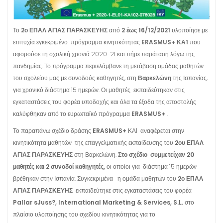
Το
2ο ΕΠΑΛ ΑΓΙΑΣ ΠΑΡΑΣΚΕΥΗΣ
από
2 έως 16/12/2021
υλοποίησε με
επιτυχία εγκεκριμένο πρόγραμμα κινητικότητας
ERASMUS+ ΚΑ1
που
αφορούσε τη σχολική χρονιά 2020-21 και πήρε παράταση λόγω της
πανδημίας. Το πρόγραμμα περιελάμβανε τη μετάβαση ομάδας μαθητών
του σχολείου μας με συνοδούς καθηγητές, στη
Βαρκελώνη
της Ισπανίας,
για χρονικό διάστημα 15 ημερών. Οι μαθητές εκπαιδεύτηκαν στις
εγκαταστάσεις του φορέα υποδοχής και όλα τα έξοδα της αποστολής
καλύφθηκαν από το ευρωπαϊκό πρόγραμμα
ERASMUS+
.
Το παραπάνω σχέδιο δράσης
ERASMUS+
ΚΑ1 αναφέρεται στην
κινητικότητα μαθητών της επαγγελματικής εκπαίδευσης του
2ου ΕΠΑΛ
ΑΓΙΑΣ ΠΑΡΑΣΚΕΥΗΣ
στη Βαρκελώνη.
Στο σχέδιο συμμετείχαν 20
μαθητές και 2 συνοδοί καθηγητές,
οι οποίοι για διάστημα 15 ημερών
βρέθηκαν στην Ισπανία. Συγκεκριμένα η ομάδα μαθητών του
2ο ΕΠΑΛ
ΑΓΙΑΣ ΠΑΡΑΣΚΕΥΗΣ
εκπαιδεύτηκε στις εγκαταστάσεις του φορέα
Pallar sJuss?, International Marketing & Services, S.L.
στο
πλαίσιο υλοποίησης του σχεδίου κινητικότητας για το