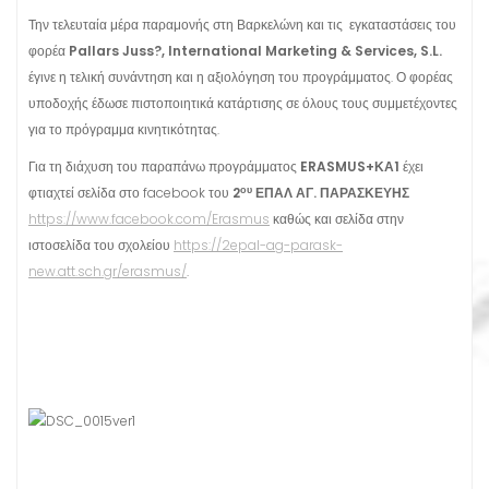
Την τελευταία μέρα παραμονής στη Βαρκελώνη και τις εγκαταστάσεις του
φορέα
Pallars Juss?, International Marketing & Services, S.L.
έγινε η τελική συνάντηση και η αξιολόγηση του προγράμματος. Ο φορέας
υποδοχής έδωσε πιστοποιητικά κατάρτισης σε όλους τους συμμετέχοντες
για το πρόγραμμα κινητικότητας.
Για τη διάχυση του παραπάνω προγράμματος
ERASMUS+ΚΑ1
έχει
ου
φτιαχτεί σελίδα στο facebook του
2
ΕΠΑΛ ΑΓ. ΠΑΡΑΣΚΕΥΗΣ
https://www.facebook.com/Erasmus
καθώς και σελίδα στην
ιστοσελίδα του σχολείου
https://2epal-ag-parask-
new.att.sch.gr/erasmus/
.