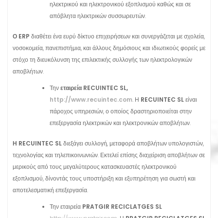
ηλεκτρικού και ηλεκτρονικού εξοπλισμού καθώς και σε
απόβλητα ηλεκτρικών συσσωρευτών.
Ο
ERP
διαθέτει ένα ευρύ δίκτυο επιχειρήσεων και συνεργάζεται με σχολεία,
νοσοκομεία, πανεπιστήμια, και άλλους δημόσιους και ιδιωτικούς φορείς με
στόχο τη διευκόλυνση της επιλεκτικής συλλογής των ηλεκτρολογικών
αποβλήτων.
Την
εταιρεία RECUINTEC SL,
http
://
www
.
recuintec
.
com
. Η
RECUINTEC SL
είναι
πάροχος υπηρεσιών, ο οποίος δραστηριοποιείται στην
επεξεργασία ηλεκτρικών και ηλεκτρονικών αποβλήτων.
Η RECUINTEC SL
διεξάγει συλλογή, μεταφορά αποβλήτων υπολογιστών,
τεχνολογίας και τηλεπικοινωνιών. Εκτελεί επίσης διαχείριση αποβλήτων σε
μερικούς από τους μεγαλύτερους κατασκευαστές ηλεκτρονικού
εξοπλισμού, δίνοντάς τους υποστήριξη και εξυπηρέτηση για σωστή και
αποτελεσματική επεξεργασία.
Την εταιρεία
PRATGIR RECICLATGES SL