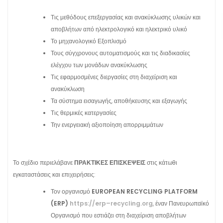
Τις μεθόδους επεξεργασίας και ανακύκλωσης υλικών και
αποβλήτων από ηλεκτρολογικό και ηλεκτρικό υλικό
Το μηχανολογικό Εξοπλισμό
Τους σύγχρονους αυτοματισμούς και τις διαδικασίες
ελέγχου των μονάδων ανακύκλωσης
Τις εφαρμοσμένες διεργασίες στη διαχείριση και
ανακύκλωση
Τα σύστημα εισαγωγής, αποθήκευσης και εξαγωγής
Τις θερμικές κατεργασίες
Την ενεργειακή αξιοποίηση απορριμμάτων
Το σχέδιο περιελάβανε
ΠΡΑΚΤΙΚΕΣ
ΕΠΙΣΚΕΨΕΙΣ
στις κάτωθι
εγκαταστάσεις και επιχειρήσεις:
Τον οργανισμό
EUROPEAN
RECYCLING
PLATFORM
(
ERP
)
https
://
erp
–
recycling
.
org
, έναν Πανευρωπαϊκό
Οργανισμό που εστιάζει στη διαχείριση αποβλήτων