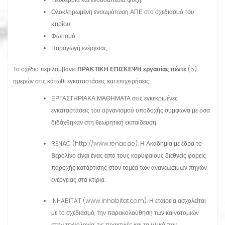
Ολοκληρωμένη ενσωμάτωση ΑΠΕ στο σχεδιασμό του
κτιρίου
Φωτισμό
Παραγωγή ενέργειας
Το σχέδιο περιλαμβάνει
ΠΡΑΚΤΙΚΗ ΕΠΙΣΚΕΨΗ εργασίας πέντε
(5)
ημερών στις κάτωθι εγκαταστάσεις και επιχειρήσεις:
ΕΡΓΑΣΤΗΡΙΑΚΑ ΜΑΘΗΜΑΤΑ στις εγκεκριμένες
εγκαταστάσεις του οργανισμού υποδοχής σύμφωνα με όσα
διδάχθηκαν στη θεωρητική εκπαίδευση.
RENAC (http://www.renac.de). Η Ακαδημία με έδρα το
Βερολίνο είναι ένας από τους κορυφαίους διεθνείς φορείς
παροχής κατάρτισης στον τομέα των ανανεώσιμων πηγών
ενέργειας στα κτίρια.
INHABITAT (www.inhabitat.com). Η εταιρεία ασχολείται
με το σχεδιασμό, την παρακολούθηση των καινοτομιών
στην τεχνολογία, τις πρακτικές και τα υλικά που