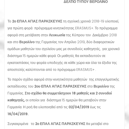
ΔΕΛΤΙΟ ΤΥΠΟΥ ΒΕΡΟΛΙΝΟ
Το
2ο ΕΠΑΛ ΑΓΙΑΣ ΠΑΡΑΣΚΕΥΗΣ
τη σχολική χρονιά 2018-19 υλοποιεί,
για πρώτη φορά πρόγραμμα κινητικότητας ERASMUS+. Το πρόγραμμα
αφορά στη μετάβαση στην
Λευκωσία
της Κύπρου τον Δεκέμβριο 2018
και στο
Βερολίνο
της Γερμανίας τον Απρίλιο 2019, δύο διαφορετικών
ομάδων μαθητών του σχολείου μας με συνοδούς καθηγητές, για χρονικό
διάστημα 15 ημερών κάθε φορά. Οι μαθητές θα εκπαιδευτούν σε
εγκαταστάσεις του φορέα υποδοχής σε κάθε χώρα και όλα τα έξοδα της
αποστολής καλύπτονται από το πρόγραμμα ERASMUS+ .
Το παρόν σχέδιο αφορά στην κινητικότητα μαθητών της επαγγελματικής
εκπαίδευσης του
2ου ΕΠΑΛ ΑΓΙΑΣ ΠΑΡΑΣΚΕΥΗΣ
στο
Βερολίνο
της
Γερμανίας.
Στο σχέδιο θα συμμετάσχουν 18 μαθητές και 2 συνοδοί
καθηγητές,
οι οποίοι για διάστημα 15 ημερών θα μεταβούν στην
Γερμανία. Η ροή θα υλοποιηθεί από τις
02/04/2019
έως τις
16/04/2019.
Συγκεκριμένα το
2ο ΕΠΑΛ ΑΓΙΑΣ ΠΑΡΑΣΚΕΥΗΣ
θα μεταβεί στο