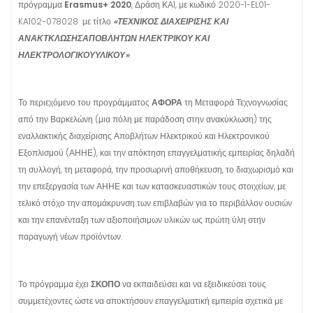
πρόγραμμα
Erasmus+ 2020
, Δράση ΚΑ1, με κωδικό 2020-1-EL01-
KA102-078028 με τίτλο
«ΤΕΧΝΙΚΟΣ ΔΙΑΧΕΙΡΙΣΗΣ ΚΑΙ
ΑΝΑΚΤΚΛΩΣΗΣΑΠΟΒΛΗΤΩΝ ΗΛΕΚΤΡΙΚΟΥ ΚΑΙ
ΗΛΕΚΤΡΟΛΟΓΙΚΟΥΥΛΙΚΟΥ»
.
Το περιεχόμενο του προγράμματος
ΑΦΟΡΑ
τη Μεταφορά Τεχνογνωσίας
από την Βαρκελώνη (μια πόλη με παράδοση στην ανακύκλωση) της
εναλλακτικής διαχείρισης Αποβλήτων Ηλεκτρικού και Ηλεκτρονικού
Εξοπλισμού (ΑΗΗΕ), και την απόκτηση επαγγελματικής εμπειρίας δηλαδή
τη συλλογή, τη μεταφορά, την προσωρινή αποθήκευση, το διαχωρισμό και
την επεξεργασία των ΑΗΗΕ και των κατασκευαστικών τους στοιχείων, με
τελικό στόχο την απομάκρυνση των επιβλαβών για το περιβάλλον ουσιών
και την επανένταξη των αξιοποιήσιμων υλικών ως πρώτη ύλη στην
παραγωγή νέων προϊόντων.
Το πρόγραμμα έχει
ΣΚΟΠΟ
να εκπαιδεύσει και να εξειδικεύσει τους
συμμετέχοντες ώστε να αποκτήσουν επαγγελματική εμπειρία σχετικά με