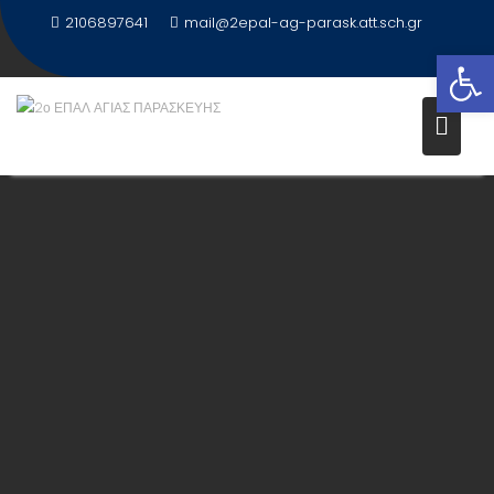
2106897641
mail@2epal-ag-parask.att.sch.gr
Ανοίξτε τη γραμμή εργαλείων